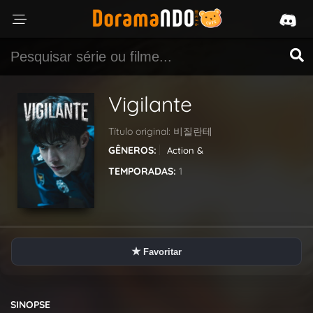
Vigilante
Título original:
비질란테
GÊNEROS:
Action &
Adventure
Crime
Drama
TEMPORADAS:
1
★
Favoritar
SINOPSE