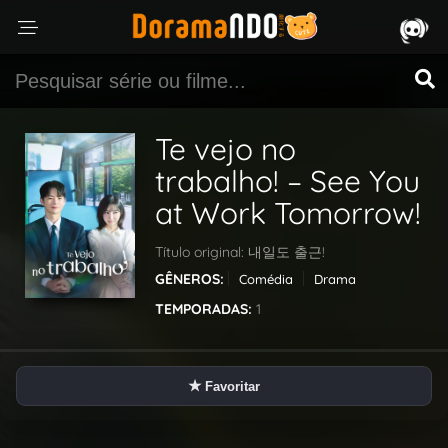
Te vejo no
trabalho! – See You
at Work Tomorrow!
Título original:
내일도 출근!
GÊNEROS:
Comédia
Drama
TEMPORADAS:
1
★
Favoritar