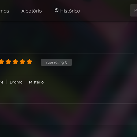
amas
Aleatório
Histórico
Your rating:
0
re
Drama
Mistério