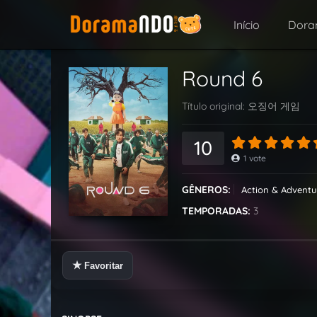
Início
Dor
Round 6
Título original:
오징어 게임
10
1
vote
GÊNEROS:
Action & Adventu
TEMPORADAS:
3
★
Favoritar