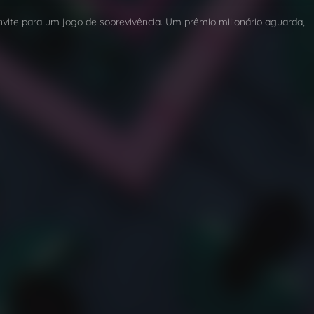
vite para um jogo de sobrevivência. Um prêmio milionário aguarda,