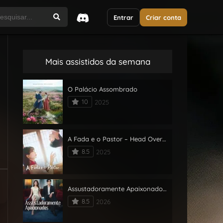
Entrar
Criar conta
Mais assistidos da semana
O Palácio Assombrado
10
2025
A Fada e o Pastor – Head Over Heels
8.5
2025
Assustadoramente Apaixonados – Spooky in Love
8.5
2026