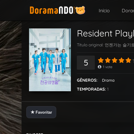
Início
Dor
Resident Pla
Título original:
언젠가는 슬기
5
1
vote
GÊNEROS:
Drama
TEMPORADAS:
1
★
Favoritar