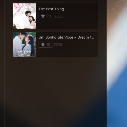
The Best Thing
9.8
2025
Um Sonho até Você – Dream to You
10
2026