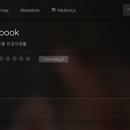
amas
Aleatório
Histórico
ybook
로울 전공의생활
Your rating:
0