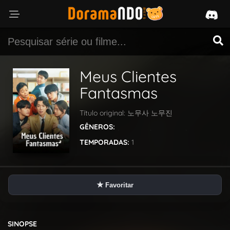
Meus Clientes
Fantasmas
Título original:
노무사 노무진
GÊNEROS:
Comédia
Drama
Mistério
Sci-Fi &
Fantasy
TEMPORADAS:
1
★
Favoritar
SINOPSE