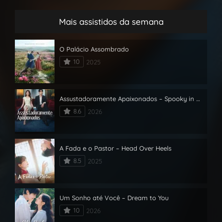
Mais assistidos da semana
O Palácio Assombrado
10
2025
Assustadoramente Apaixonados – Spooky in Love
8.6
2026
A Fada e o Pastor – Head Over Heels
8.5
2025
Um Sonho até Você – Dream to You
10
2026