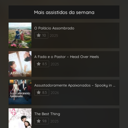
Mais assistidos da semana
O Palácio Assombrado
10
2025
A Fada e o Pastor – Head Over Heels
8.5
2025
Assustadoramente Apaixonados – Spooky in Love
8.5
2026
The Best Thing
9.8
2025