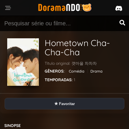
Hometown Cha-
Cha-Cha
Título original:
갯마을 차차차
GÊNEROS:
Comédia
Drama
TEMPORADAS:
1
★
Favoritar
SINOPSE