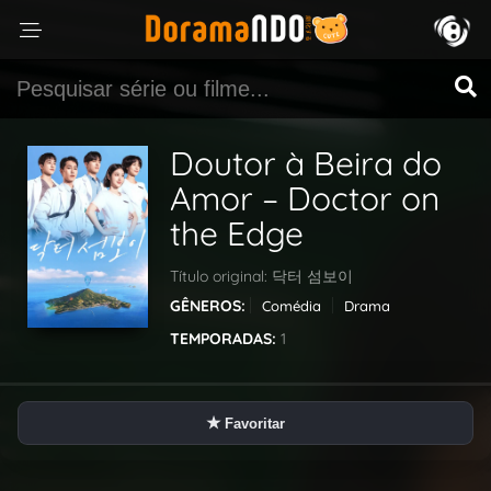
Doutor à Beira do
Amor – Doctor on
the Edge
Título original:
닥터 섬보이
GÊNEROS:
Comédia
Drama
TEMPORADAS:
1
★
Favoritar