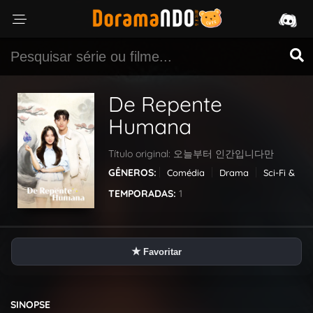
De Repente
Humana
Título original:
오늘부터 인간입니다만
GÊNEROS:
Comédia
Drama
Sci-Fi &
Fantasy
TEMPORADAS:
1
★
Favoritar
SINOPSE