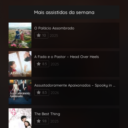
Mais assistidos da semana
O Palácio Assombrado
10
2025
A Fada e o Pastor – Head Over Heels
8.5
2025
Assustadoramente Apaixonados – Spooky in Love
8.5
2026
The Best Thing
9.8
2025